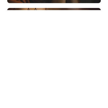
Baptis dan Konseling
Pernikahan
Kami mengundang jemaat yang ingin
mengikuti
Baptisan
Selam
dan/atau
Konseling Pernikahan
untuk
mendaftar pada
Kelas Baptisan
GBI The Seed.