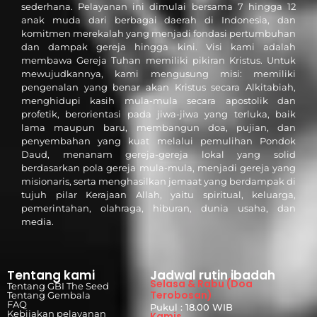
sederhana. Pelayanan ini dimulai bersama 7 hingga 12
anak muda dari berbagai daerah di Indonesia, dan
komitmen merekalah yang menjadi fondasi pertumbuhan
dan dampak gereja hingga kini. Visi kami adalah
membawa Gereja Tuhan memiliki pikiran Kristus. Untuk
mewujudkannya, kami mengusung misi: memiliki
pengenalan yang benar akan Kristus secara Alkitabiah,
menghidupi kasih mula-mula secara apostolik dan
profetik, berorientasi pada jiwa-jiwa yang terluka, baik
lama maupun baru, membangun doa, pujian, dan
penyembahan yang kuat melalui pemulihan Pondok
Daud, menanam gereja-gereja lokal yang solid
berdasarkan pola gereja mula-mula, menjadi gereja yang
misionaris, serta menghasilkan jemaat yang berdampak di
tujuh pilar Kerajaan Allah, yaitu spiritual, keluarga,
pemerintahan, olahraga, hiburan, dunia usaha, dan
media.
Tentang kami
Jadwal rutin ibadah
Selasa & Rabu (Doa
Tentang GBI The Seed
Terobosan)
Tentang Gembala
FAQ
Pukul : 18.00 WIB
Kebijakan pelayanan
Kamis