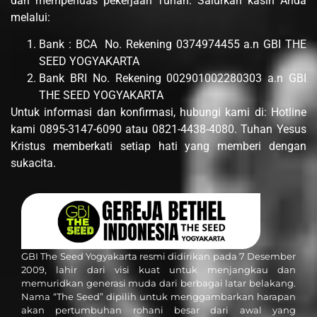
dan memperluas pekerjaan Tuhan. Salurkan kasih Anda
melalui:
Bank : BCA No. Rekening 0374974455 a.n GBI THE
SEED YOGYAKARTA
Bank BRI No. Rekening 002901002280303 a.n GBI
THE SEED YOGYAKARTA
Untuk informasi dan konfirmasi, hubungi kami di: Hotline
kami 0895-3147-6090 atau 0821-4438-4080. Tuhan Yesus
Kristus memberkati setiap hati yang memberi dengan
sukacita.
GBI The Seed Yogyakarta resmi didirikan pada 7 Desember
2009, lahir dari visi kuat untuk menjangkau dan
memuridkan generasi muda dari berbagai latar belakang.
Nama “The Seed” dipilih untuk menggambarkan harapan
akan pertumbuhan rohani besar dari awal yang